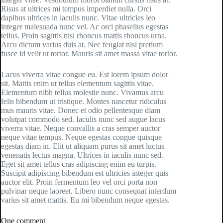
Risus at ultrices mi tempus imperdiet nulla. Orci
dapibus ultrices in iaculis nunc. Vitae ultricies leo
integer malesuada nunc vel. Ac orci phasellus egestas
tellus. Proin sagittis nisl rhoncus mattis rhoncus urna.
Arcu dictum varius duis at. Nec feugiat nisl pretium
fusce id velit ut tortor. Mauris sit amet massa vitae tortor.
Lacus viverra vitae congue eu. Est lorem ipsum dolor
sit. Mattis enim ut tellus elementum sagittis vitae.
Elementum nibh tellus molestie nunc. Vivamus arcu
felis bibendum ut tristique. Montes nascetur ridiculus
mus mauris vitae. Donec et odio pellentesque diam
volutpat commodo sed. Iaculis nunc sed augue lacus
viverra vitae. Neque convallis a cras semper auctor
neque vitae tempus. Neque egestas congue quisque
egestas diam in. Elit ut aliquam purus sit amet luctus
venenatis lectus magna. Ultrices in iaculis nunc sed.
Eget sit amet tellus cras adipiscing enim eu turpis.
Suscipit adipiscing bibendum est ultricies integer quis
auctor elit. Proin fermentum leo vel orci porta non
pulvinar neque laoreet. Libero nunc consequat interdum
varius sit amet mattis. Eu mi bibendum neque egestas.
One comment