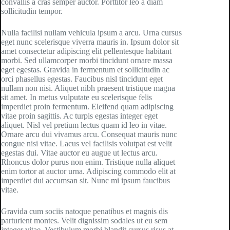
convallis a cras semper auctor. Porttitor leo a diam
sollicitudin tempor.
Nulla facilisi nullam vehicula ipsum a arcu. Urna cursus
eget nunc scelerisque viverra mauris in. Ipsum dolor sit
amet consectetur adipiscing elit pellentesque habitant
morbi. Sed ullamcorper morbi tincidunt ornare massa
eget egestas. Gravida in fermentum et sollicitudin ac
orci phasellus egestas. Faucibus nisl tincidunt eget
nullam non nisi. Aliquet nibh praesent tristique magna
sit amet. In metus vulputate eu scelerisque felis
imperdiet proin fermentum. Eleifend quam adipiscing
vitae proin sagittis. Ac turpis egestas integer eget
aliquet. Nisl vel pretium lectus quam id leo in vitae.
Ornare arcu dui vivamus arcu. Consequat mauris nunc
congue nisi vitae. Lacus vel facilisis volutpat est velit
egestas dui. Vitae auctor eu augue ut lectus arcu.
Rhoncus dolor purus non enim. Tristique nulla aliquet
enim tortor at auctor urna. Adipiscing commodo elit at
imperdiet dui accumsan sit. Nunc mi ipsum faucibus
vitae.
Gravida cum sociis natoque penatibus et magnis dis
parturient montes. Velit dignissim sodales ut eu sem
integer vitae. Vestibulum morbi blandit cursus risus at.