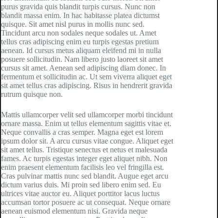
purus gravida quis blandit turpis cursus. Nunc non
blandit massa enim. In hac habitasse platea dictumst
quisque. Sit amet nisl purus in mollis nunc sed.
Tincidunt arcu non sodales neque sodales ut. Amet
tellus cras adipiscing enim eu turpis egestas pretium
aenean. Id cursus metus aliquam eleifend mi in nulla
posuere sollicitudin. Nam libero justo laoreet sit amet
cursus sit amet. Aenean sed adipiscing diam donec. In
fermentum et sollicitudin ac. Ut sem viverra aliquet eget
sit amet tellus cras adipiscing. Risus in hendrerit gravida
rutrum quisque non.
Mattis ullamcorper velit sed ullamcorper morbi tincidunt
ornare massa. Enim ut tellus elementum sagittis vitae et.
Neque convallis a cras semper. Magna eget est lorem
ipsum dolor sit. A arcu cursus vitae congue. Aliquet eget
sit amet tellus. Tristique senectus et netus et malesuada
fames. Ac turpis egestas integer eget aliquet nibh. Non
enim praesent elementum facilisis leo vel fringilla est.
Cras pulvinar mattis nunc sed blandit. Augue eget arcu
dictum varius duis. Mi proin sed libero enim sed. Eu
ultrices vitae auctor eu. Aliquet porttitor lacus luctus
accumsan tortor posuere ac ut consequat. Neque ornare
aenean euismod elementum nisi. Gravida neque