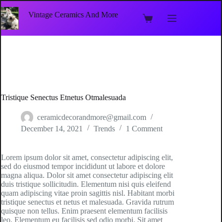
Skip
to
Vintage Ceramics And More
Shopping
content
cart
Tristique Senectus Etnetus Otmalesuada
ceramicdecorandmore@gmail.com
December 14, 2021
Trends
1 Comment
Lorem ipsum dolor sit amet, consectetur adipiscing elit,
sed do eiusmod tempor incididunt ut labore et dolore
magna aliqua. Dolor sit amet consectetur adipiscing elit
duis tristique sollicitudin. Elementum nisi quis eleifend
quam adipiscing vitae proin sagittis nisl. Habitant morbi
tristique senectus et netus et malesuada. Gravida rutrum
quisque non tellus. Enim praesent elementum facilisis
leo. Elementum eu facilisis sed odio morbi. Sit amet